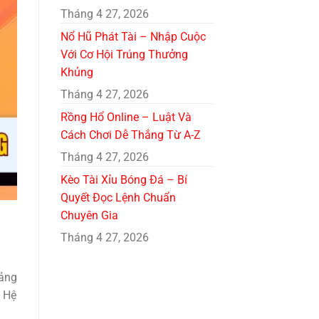
Tháng 4 27, 2026
Nổ Hũ Phát Tài – Nhập Cuộc
Với Cơ Hội Trúng Thưởng
Khủng
Tháng 4 27, 2026
Rồng Hổ Online – Luật Và
Cách Chơi Dễ Thắng Từ A-Z
Tháng 4 27, 2026
Kèo Tài Xỉu Bóng Đá – Bí
Quyết Đọc Lệnh Chuẩn
Chuyên Gia
Tháng 4 27, 2026
tảng
. Hệ