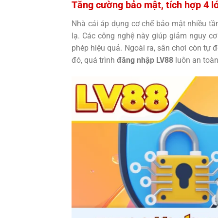
Tăng cường bảo mật, tích hợp 4 lớ
Nhà cái áp dụng cơ chế bảo mật nhiều tầ
lạ. Các công nghệ này giúp giảm nguy cơ 
phép hiệu quả. Ngoài ra, sân chơi còn tự đ
đó, quá trình
đăng nhập LV88
luôn an toà