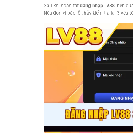
Sau khi hoàn tất
đăng nhập LV88
, nên qu
Nếu đơn vị báo lỗi, hãy kiểm tra lại 3 yếu