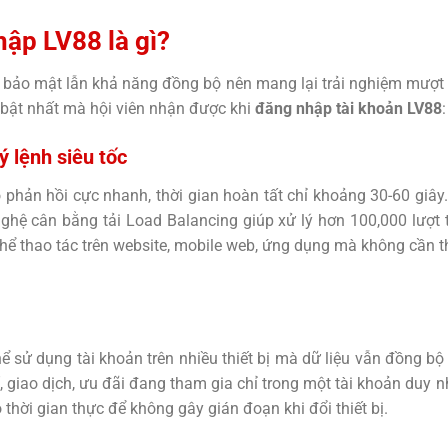
hập LV88 là gì?
ộ, bảo mật lẫn khả năng đồng bộ nên mang lại trải nghiệm mượ
i bật nhất mà hội viên nhận được khi
đăng nhập tài khoản LV88
:
ý lệnh siêu tốc
 phản hồi cực nhanh, thời gian hoàn tất chỉ khoảng 30-60 giây
ệ cân bằng tải Load Balancing giúp xử lý hơn 100,000 lượt 
thể thao tác trên website, mobile web, ứng dụng mà không cần 
hể sử dụng tài khoản trên nhiều thiết bị mà dữ liệu vẫn đồng bộ
í, giao dịch, ưu đãi đang tham gia chỉ trong một tài khoản duy n
thời gian thực để không gây gián đoạn khi đổi thiết bị.