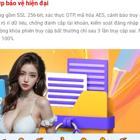
p bảo vệ hiện đại
ng gồm SSL 256-bit, xác thực OTP, mã hóa AES, cảnh báo truy
rò rỉ dữ liệu, chống đánh cắp tài khoản, kiểm soát đăng nhập 
ộng khóa phiên truy cập bất thường chỉ sau 3 lần truy cập sai.
n 100%.