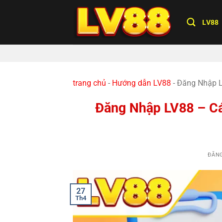
Bỏ
qua
LV88
nội
dung
trang chủ
-
Hướng dẫn LV88
-
Đăng Nhập L
Đăng Nhập LV88 – Cá
ĐĂN
27
Th4