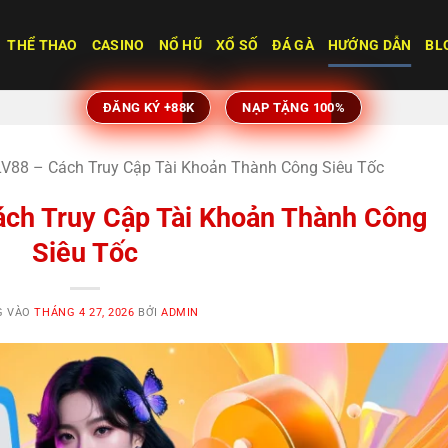
THỂ THAO
CASINO
NỔ HŨ
XỔ SỐ
ĐÁ GÀ
HƯỚNG DẪN
BL
ĐĂNG KÝ +88K
NẠP TẶNG 100%
V88 – Cách Truy Cập Tài Khoản Thành Công Siêu Tốc
ch Truy Cập Tài Khoản Thành Công
Siêu Tốc
G VÀO
THÁNG 4 27, 2026
BỞI
ADMIN