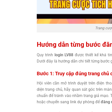
Trang cược
Hướng dẫn từng bước đăn
Quy trình
login LV88
được thiết kế khá ti
Dưới đây là hướng dẫn chi tiết từng bước 
Bước 1: Truy cập đúng trang chủ 
Hội viên cần mở trình duyệt trên điện th
diện trang chủ, hãy quan sát góc trên mà
chuẩn để tránh vào nhầm trang giả mạo. T
hoặc chuyển sang link dự phòng để
đăng 