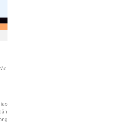
tắc.
giao
 dẫn
rang