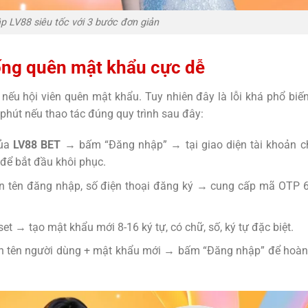
p LV88 siêu tốc với 3 bước đơn giản
uống quên mật khẩu cực dễ
 nếu hội viên quên mật khẩu. Tuy nhiên đây là lỗi khá phổ biế
 phút nếu thao tác đúng quy trình sau đây:
của
LV88 BET
→ bấm “Đăng nhập” → tại giao diện tài khoản c
để bắt đầu khôi phục.
ền tên đăng nhập, số điện thoại đăng ký → cung cấp mã OTP 
 → tạo mật khẩu mới 8-16 ký tự, có chữ, số, ký tự đặc biệt.
iền tên người dùng + mật khẩu mới → bấm “Đăng nhập” để hoàn