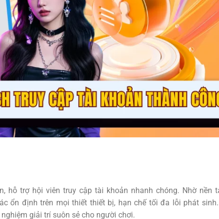
, hỗ trợ hội viên truy cập tài khoản nhanh chóng. Nhờ nền 
 ổn định trên mọi thiết thiết bị, hạn chế tối đa lỗi phát sinh
nghiệm giải trí suôn sẻ cho người chơi.