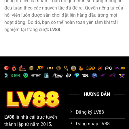
dụng dữ liệu cá nhân. Toàn bộ quá trình sử dụng thông tin
đều tuân theo các nguyên tắc đã đề ra. Quyền riêng tư của
hội viên luôn được sân chơi đặt lên hàng đầu trong mọi
hoạt động. Do đó, bạn có thể hoàn toàn yên tâm khi trải
nghiệm tại trang cược
LV88
.
HƯỚNG DẪN
Đăng ký LV88
LV88
là nhà cái trực tuyến
Đăng nhập LV88
thành lập từ năm 2015,