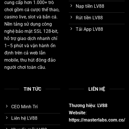
cung cấp hơn 1.000+ trò
Nạp tiền LV88
chơi gồm cá cược thể thao,
casino live, slot và bắn cá.
Rút tiền LV88
Nền tảng sử dụng công
Tải App LV88
nghệ bảo mật SSL 128-bit,
hỗ trợ giao dịch nhanh chỉ
1–5 phút và vận hành ổn
định trên cả web lẫn
mobile, thu hút đông đảo
người chơi toàn cầu.
TIN TỨC
LIÊN HỆ
Thương hiệu
:
LV88
CEO Minh Trí
Website
:
Liên hệ LV88
https://masterlabs.com.co/