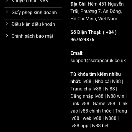
Khuyến mãi LV88
Địa Chỉ
: Hẻm 451 Nguyễn
Trãi, Phường 7, An Đông,
Giấy phép kinh doanh
Hồ Chí Minh, Việt Nam
Điều kiện điều khoản
Số Điện Thoại: ( +84 )
Chính sách bảo mật
967624876
Email
:
support@scrapcaruk.co.uk
Từ khóa tìm kiếm nhiều
nhất:
lv88 | Nhà cái lv88 |
Trang chủ lv88 | lv 88 |
Đăng nhập lv88 | lv88 win |
Link lv88 | Game lv88 | Link
vào lv88 chính thức | Trang
lv88 | web lv88 | lv888 |
lv88 app | lv88 bet