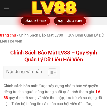
Bỏ
qua
nội
dung
ĐĂNG KÝ +88K
NẠP TẶNG 100%
trang chủ
-
Chính Sách Bảo Mật LV88 – Quy Định Quản Lý Dữ
Liệu Hội Viên
Chính Sách Bảo Mật LV88 – Quy Định
Quản Lý Dữ Liệu Hội Viên
Nội dung văn bản
Chính sách bảo mật
được xây dựng nhằm bảo vệ quyền
riêng tư cho người dùng trong suốt quá trình tham gia.
LV
88
quy định rõ ràng về việc thu thập, lưu trữ và sử dụng dữ
liệu. Toàn bộ thông tin cá nhân của hội viên đều được